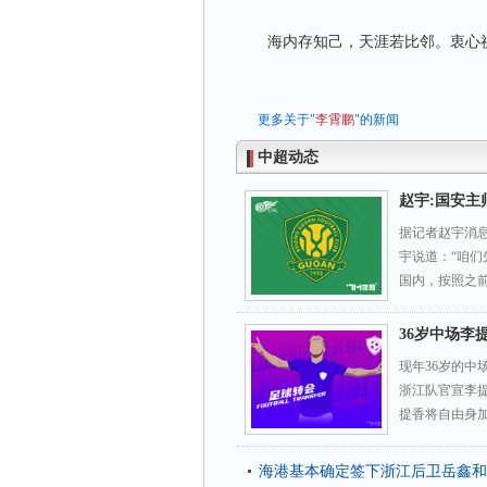
海内存知己，天涯若比邻。衷心
更多关于"
李霄鹏
"的新闻
中超动态
赵宇:国安主
据记者赵宇消
宇说道：“咱
国内，按照之前
36岁中场李
现年36岁的
浙江队官宣李
提香将自由身加
海港基本确定签下浙江后卫岳鑫