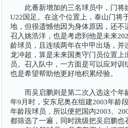
此番新增加的三名球员中，门将姚
U22国足。在这个位置上，泰山门将
地，但很遗憾他因为身体原因，还不
召入姚浩洋，也是考虑到他是未来20
龄球员，且连续两年在中甲出场，并
龙冲超，算是未来国奥守门员位置上
员。召入队中，一方面是可以应对训
也是希望帮助他更好地积累经验。
而吴启鹏则是第二次入选这个年龄段
年9月时，安东尼奥在组建2003年龄段
年龄段球员，所以便把国内2003、2
都筛选了一遍，同时跳级把吴启鹏也