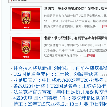
马德兴：汪士钦熊猫杯染红引发舆情，暂
昨日足协官方公布新一期的U22国足集训名单，
钦、玄智健、陈哲宣与刘诚宇等落选。据记者马
因为此前染红引发舆情。在昨天中国足协 ……
[详
北青：承办亚洲杯，有利于谋求有利国际
据北青体育报道，中国承办U20亚洲杯，有利于
竞争条件。12月4日下午，亚足联通过官方渠道宣布
U20男足亚洲杯承办权授予中 ……
[详细]
拜合拉木将从新疆飞到深圳，再前往肇庆报
U22国足名单变化：汪士钦、刘诚宇缺席
12-04
亚足联官方：中国将承办2027年U20亚洲杯
1
备战U23亚洲杯！U22国足名单：王钰栋领衔
法兰克福官方宣布，与中国足协开展深度交
4战0失球 国少门将秦子牛：零失球是团队的
博主：25年U15东亚杯12月18日开赛 中日韩