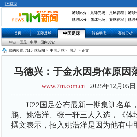
7M首页
足球比分
|
足球完场
|
足球赛程
|
足球
篮球比分
|
篮球完场
|
篮球赛程
|
篮球
首页
国际足球
转会动态
赛前分析
中国足球
中超
国足
中甲
国内其它
您的位置:
7M足球新闻
>
中国足球
>
国足
> 正文
马德兴：于金永因身体原因落
www.7m.com.cn
2025年12月0
U22国足公布最新一期集训名单
鹏、姚浩洋、张一轩三人入选，《体
撰文表示，招入姚浩洋是因为他有中