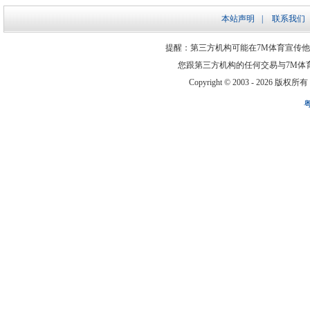
本站声明
|
联系我们
提醒：第三方机构可能在7M体育宣传
您跟第三方机构的任何交易与7M体
Copyright © 2003 -
2026 版权所有 ww
粤