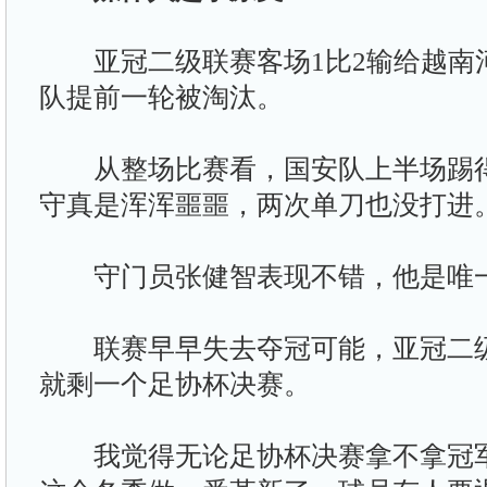
亚冠二级联赛客场1比2输给越南
队提前一轮被淘汰。
从整场比赛看，国安队上半场踢得
守真是浑浑噩噩，两次单刀也没打进
守门员张健智表现不错，他是唯一
联赛早早失去夺冠可能，亚冠二级
就剩一个足协杯决赛。
我觉得无论足协杯决赛拿不拿冠军