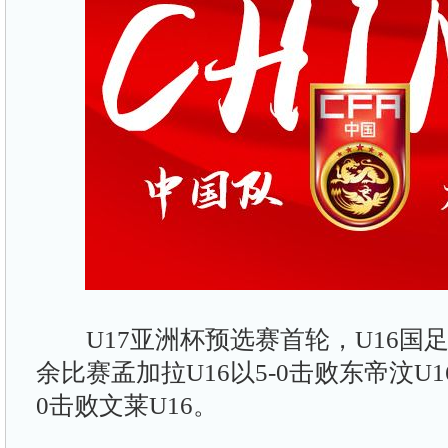
U17亚洲杯预选赛首轮，U16国足4
余比赛孟加拉U16以5-0击败东帝汶U1
0击败文莱U16。