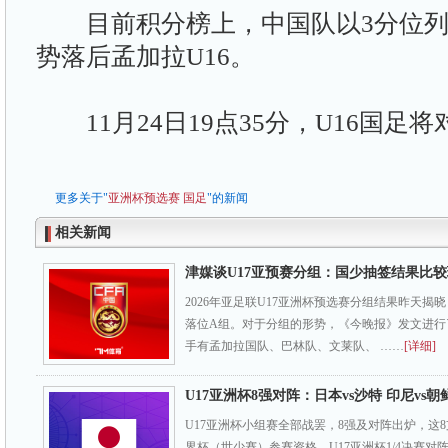
目前积分榜上，中国队以3分位列
势落后孟加拉U16。
11月24日19点35分，U16国足将
更多关于"
亚洲杯预选赛
国足
"的新闻
相关新闻
津媒谈U17亚预赛分组：国少抽签结果比
2026年亚足联U17亚洲杯预选赛分组结果昨天揭
落位A组。对于分组的形势，《今晚报》发文进行
手有孟加拉国队、巴林队、文莱队、 ……
[详细]
U17亚洲杯8强对阵：日本vs沙特 印尼vs朝
U17亚洲杯小组赛全部战罢，8强及对阵出炉，这8
界杯（世少赛）参赛资格。U17亚洲杯1/4决赛