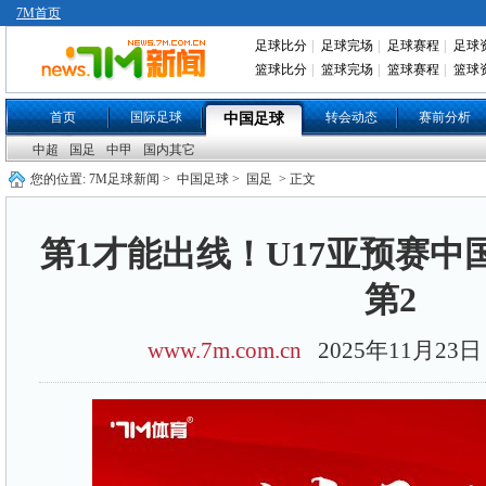
7M首页
足球比分
|
足球完场
|
足球赛程
|
足球
篮球比分
|
篮球完场
|
篮球赛程
|
篮球
首页
国际足球
转会动态
赛前分析
中国足球
中超
国足
中甲
国内其它
您的位置:
7M足球新闻
>
中国足球
>
国足
> 正文
第1才能出线！U17亚预赛
第2
www.7m.com.cn
2025年11月2