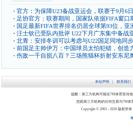
官方：为保障U23备战亚运会，联赛于9月6
足协官方：联赛期间，国家队依据FIFA窗口
国足最新FIFA世界排名仍居全球第93位，亚洲
汪士钦已受队内批评 U22下月广东集中备战
北青：安排冬训可以考虑与U22国足同地同
前国足主帅伊万：中国球员太怕犯错，创造
伤敌一千自损八百？三场熊猫杯折射安东尼
本站声明
|
联系我们
提醒：第三方机构可能在7M体育宣传
您跟第三方机构的任何交易与7M体
Copyright © 2003 -
2026 版权所有 ww
粤