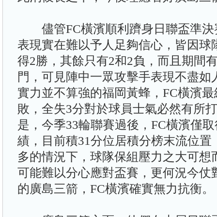
儘管FC橫濱順利躋身日聯盃準決
表現實在難以予人足夠信心，皆因球
得2勝，其餘只有2和2負，而且期間
門，可見陣中一眾攻擊手表現不盡如
實力並不算強的福岡黃蜂，FC橫濱
敗，全失3分對於球員士氣必然有所
是，今季33輪聯賽過後，FC橫濱僅取
績，目前積31分位居積分榜末流位置
多的情況下，球隊保組壓力之大可想
可能難以分心應對盃賽，更何況今仗
的廣島三箭，FC橫濱確實無力抗衡。