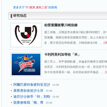
更多关于"
FC橫濱
廣島三箭
"的新闻
研究动态
柏雷素爾衝擊川崎前鋒
週三傍晚，日聯盃準決賽有2場比賽同時開打，其
雷素爾。兩隊近期表現都難言理想，加上大家近1
多，雙方首回合和味甚濃。川崎前鋒近6場 ……
[
卡利阿美利加等收「米」
週三早上，哥甲展開較量，米倫拿列奧將主場對
況而言，卡利阿美利加相對出色一些，而且防守
加今仗值得看高一線。在此前結束的哥倫盃 ……
[
阿爾巴塞特食硬利安尼沙
10-06
萊斯查欲收拾沙士菲
10-06
迪芬沙士砵亭「特」別勁
10-06
競賽會唯我「獨」尊
10-06