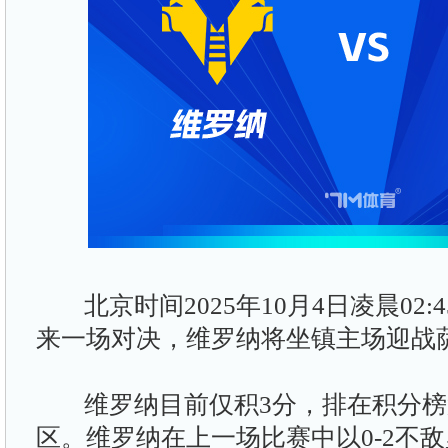
北京时间2025年10月4日凌晨02:
来一场对决，维罗纳将坐镇主场迎战
维罗纳目前仅积3分，排在积分榜第
区。维罗纳在上一场比赛中以0-2不