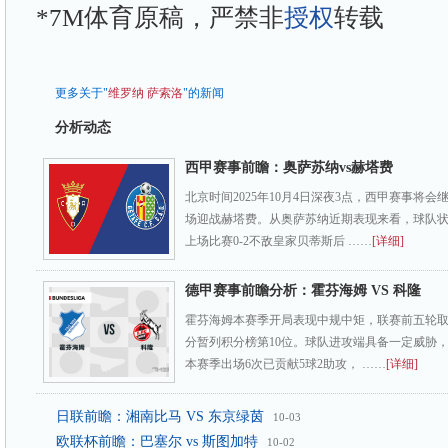
*7M体育原稿，严禁非
授权
转载
更多关于"
维罗纳
萨索洛
"的新闻
分析动态
西甲赛事前瞻：奥萨苏纳vs赫塔费
北京时间2025年10月4日深夜3点，西甲赛事将
场迎战赫塔费。从奥萨苏纳近期表现来看，球队
上场比赛0-2不敌皇家贝蒂斯后 ……
[详细]
德甲赛事前瞻分析：霍芬海姆 VS 科隆
霍芬海姆本赛季开局表现中规中矩，联赛前五轮取得
分暂列积分榜第10位。球队进攻端具备一定威胁
本赛季出场6次已贡献5球2助攻， ……
[详细]
日联前瞻：湘南比马 VS 东京绿茵
10-03
欧联杯前瞻：巴塞尔 vs 斯图加特
10-02