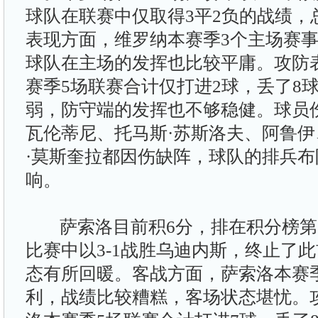
球队在联赛中仅取得3平2负的战绩，
表现方面，维罗纳本赛季3个主场赛
球队在主场的发挥也比较平庸。攻防
赛季5场联赛合计仅打进2球，丢了8
弱，防守端的发挥也不够稳健。球员
瓦伦蒂尼、托马斯·苏斯洛夫、阿鲁伊
·莫斯奎拉都因伤缺阵，球队的排兵
响。
萨索洛目前积6分，排在积分榜第1
比赛中以3-1战胜乌迪内斯，终止了
态有所回暖。客战方面，萨索洛本赛
利，战绩比较糟糕，客场状态堪忧。