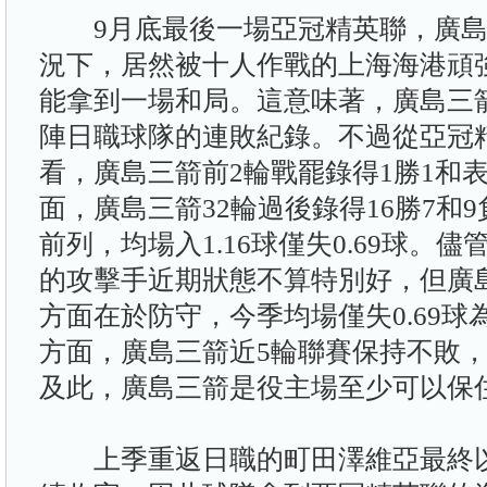
9月底最後一場亞冠精英聯，廣島
況下，居然被十人作戰的上海海港頑
能拿到一場和局。這意味著，廣島三
陣日職球隊的連敗紀錄。不過從亞冠
看，廣島三箭前2輪戰罷錄得1勝1和
面，廣島三箭32輪過後錄得16勝7和
前列，均場入1.16球僅失0.69球。
的攻擊手近期狀態不算特別好，但廣
方面在於防守，今季均場僅失0.69
方面，廣島三箭近5輪聯賽保持不敗，
及此，廣島三箭是役主場至少可以保
上季重返日職的町田澤維亞最終以