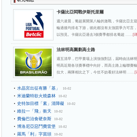
卡薩比亞悶戰伊斯托里爾
週六凌晨，葡超展開第八輪的激戰，卡薩比亞主迎
輪過後均排名下游，彼此都沒有太強競爭力可言，
以預見。卡薩比亞過去3個賽季都排名葡超 ……
[
法林明高圍剿高士路
週五清早，巴甲賽場上演強強對話，屆時由法林
明高近期各項賽事穩中向好，而高士路上輪聯賽
拉大，兩隊相比之下，今仗不妨看好法林明 ……
[
水晶宮出征有勝「基」
10-02
米迪蘭特欲火燒森林
10-02
史特加目標「素」清障礙
10-02
維拉一「飛」衝天
10-02
費倫巴治食硬奈斯
10-02
博洛尼亞惡鬥費雷堡
10-02
羅馬「利」字當頭
10-02