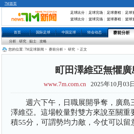
7M首页
足球比分
|
足球完场
|
足球赛程
|
足球
篮球比分
|
篮球完场
|
篮球赛程
|
篮球
首页
国际足球
中国足球
转会动态
赛前分析
分析
研究
贴士
攻略
您的位置:
7M足球新闻
>
赛前分析
>
研究
> 正文
町田澤維亞無懼廣
www.7m.com.cn
2025年10月0
週六下午，日職展開爭奪，廣島三
澤維亞。這場較量對雙方來說至關重
積55分，可謂勢均力敵，今仗可以留