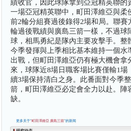
績收官，因此球隊拿到亞冠精英聯的
一場亞冠精英聯中，町田澤維亞與柔
前2輪分組賽過後錄得2場和局。聯賽
輪過後戰績與廣島三箭一樣，不過球隊
球，相馬勇紀是隊內主要攻擊手。整
今季發揮與上季相比基本維持一個水
出戰，但町田澤維亞仍有極大機會拿分
來，球隊近8場日職客場比賽僅輸1場
續3場保持清白之身。此番面對今季
箭，町田澤維亞必定會全力以赴。陣
缺。
更多关于"
町田澤維亞
廣島三箭
"的新闻
研究动态