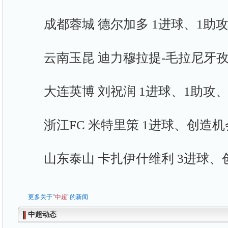
成都蓉城 德尔加多 1进球、1助攻
云南玉昆 迪力穆拉提-毛拉尼牙孜 
大连英博 刘祝润 1进球、1助攻、
浙江FC 米特里策 1进球、创造机
山东泰山 卡扎伊什维利 3进球、
更多关于"
中超
"的新闻
中超动态