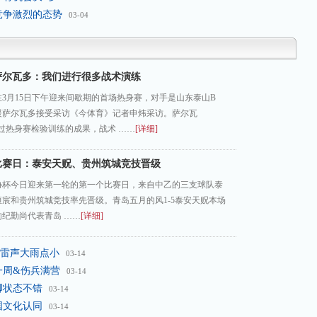
竞争激烈的态势
03-04
萨尔瓦多：我们进行很多战术演练
3月15日下午迎来间歇期的首场热身赛，对手是山东泰山B
援萨尔瓦多接受采访《今体育》记者申炜采访。萨尔瓦
过热身赛检验训练的成果，战术 ……
[详细]
比赛日：泰安天贶、贵州筑城竞技晋级
足协杯今日迎来第一轮的第一个比赛日，来自中乙的三支球队泰
宸和贵州筑城竞技率先晋级。青岛五月的风1-5泰安天贶本场
的纪勤尚代表青岛 ……
[详细]
雷声大雨点小
03-14
一周&伤兵满营
03-14
脚状态不错
03-14
国文化认同
03-14