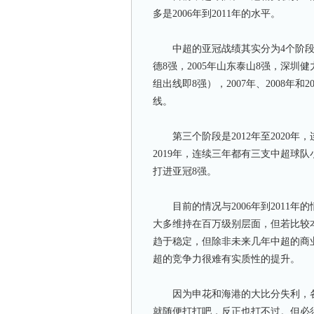
多是2006年到2011年的水平。
中超的亚冠战绩其实分为4个阶段：第一
德8强，2005年山东泰山8强，深圳健力
组出线即8强），2007年、2008年和
线。
第三个阶段是2012年至2020年，
2019年，连续三年都有三支中超球队
打进亚冠8强。
目前的情况与2006年到2011年
大多维持在百万级别层面，但若比较
趋于稳定，但除非未来几年中超的商
超的竞争力很难有实质性的提升。
因为申花和海港的大比分失利，各
就随便打打吧，反正也打不过。但必