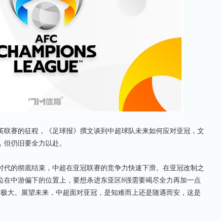
联赛的征程，《足球报》撰文谈到中超球队未来如何应对亚冠，文
，但仍旧要全力以赴。
代的彻底结束，中超在亚冠联赛的竞争力快速下滑。在亚冠改制之
位在中游偏下的位置上，要想杀进东亚区8强需要竭尽全力再加一点
度极大。展望未来，中超面对亚冠，是知难而上还是随遇而安，这是