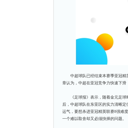
中超球队已经结束本赛季亚冠精英
章认为，中超在亚冠竞争力快速下滑
《足球报》表示，随着金元足球时
后，中超球队在东亚区的实力清晰定
运气，要想杀进亚冠精英联赛8强难
一个难以取舍却又必须抉择的问题。