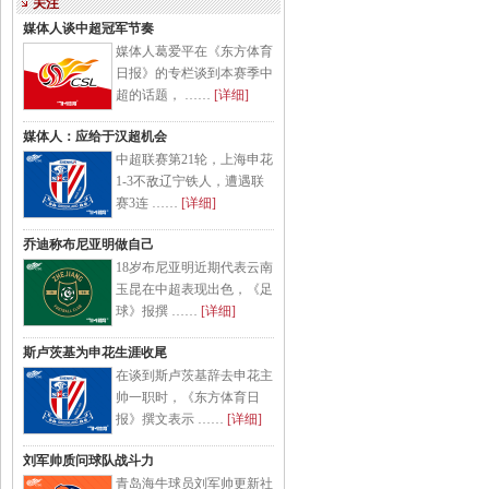
关注
媒体人谈中超冠军节奏
媒体人葛爱平在《东方体育
日报》的专栏谈到本赛季中
超的话题， ……
[详细]
媒体人：应给于汉超机会
中超联赛第21轮，上海申花
1-3不敌辽宁铁人，遭遇联
赛3连 ……
[详细]
乔迪称布尼亚明做自己
18岁布尼亚明近期代表云南
玉昆在中超表现出色，《足
球》报撰 ……
[详细]
斯卢茨基为申花生涯收尾
在谈到斯卢茨基辞去申花主
帅一职时，《东方体育日
报》撰文表示 ……
[详细]
刘军帅质问球队战斗力
青岛海牛球员刘军帅更新社