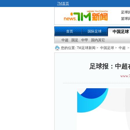
7M首页
足球
篮球
首页
国际足球
中国足球
中超
国足
中甲
国内其它
您的位置:
7M足球新闻
>
中国足球
>
中超
>
足球报：中超
www.7