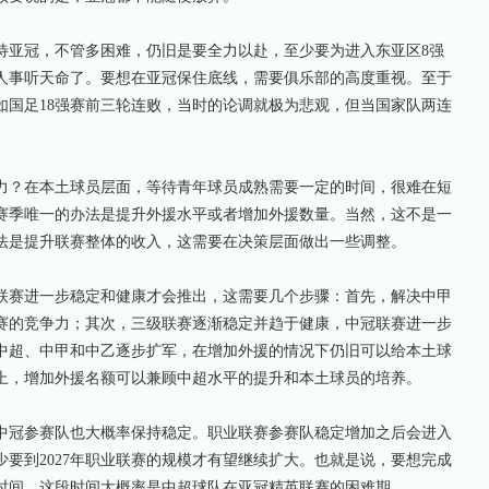
亚冠，不管多困难，仍旧是要全力以赴，至少要为进入东亚区8强
人事听天命了。要想在亚冠保住底线，需要俱乐部的高度重视。至于
如国足18强赛前三轮连败，当时的论调就极为悲观，但当国家队两连
？在本土球员层面，等待青年球员成熟需要一定的时间，很难在短
赛季唯一的办法是提升外援水平或者增加外援数量。当然，这不是一
法是提升联赛整体的收入，这需要在决策层面做出一些调整。
赛进一步稳定和健康才会推出，这需要几个步骤：首先，解决中甲
赛的竞争力；其次，三级联赛逐渐稳定并趋于健康，中冠联赛进一步
中超、中甲和中乙逐步扩军，在增加外援的情况下仍旧可以给本土球
上，增加外援名额可以兼顾中超水平的提升和本土球员的培养。
中冠参赛队也大概率保持稳定。职业联赛参赛队稳定增加之后会进入
要到2027年职业联赛的规模才有望继续扩大。也就是说，要想完成
的时间，这段时间大概率是中超球队在亚冠精英联赛的困难期。