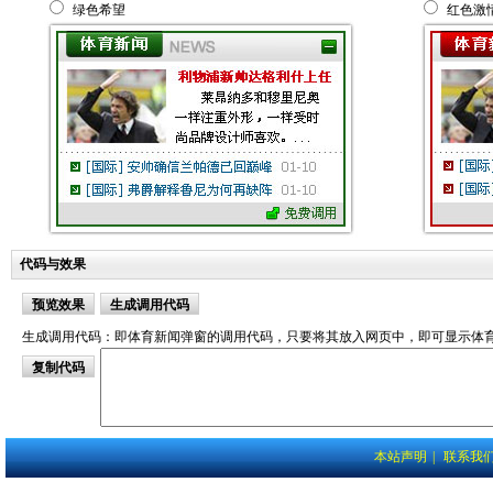
绿色希望
红色激
代码与效果
生成调用代码：即体育新闻弹窗的调用代码，只要将其放入网页中，即可显示体
本站声明
|
联系我