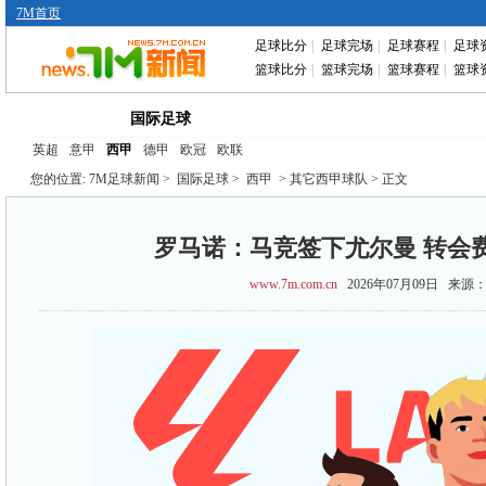
7M首页
足球比分
|
足球完场
|
足球赛程
|
足球
篮球比分
|
篮球完场
|
篮球赛程
|
篮球
首页
中国足球
转会动态
赛前分析
国际足球
英超
意甲
西甲
德甲
欧冠
欧联
您的位置:
7M足球新闻
>
国际足球
>
西甲
> 其它西甲球队 > 正文
罗马诺：马竞签下尤尔曼 转会费4
www.7m.com.cn
2026年07月09日 来源