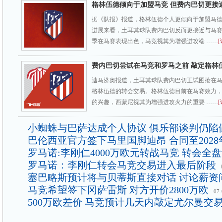
格林伍德倾向于加盟马竞 但费内巴切更接
据《队报》报道，格林伍德个人更倾向于加盟马
进展来看，土耳其球队费内巴切反而更接近与马
季在马赛表现出色，马竞视其为增强进攻端 ……
[
费内巴切尝试在马竞和罗马之前 敲定格林
迪马济奥报道，土耳其球队费内巴切正试图抢在
格林伍德的转会交易。格林伍德目前在马赛效力
的兴趣，西蒙尼视其为增强进攻火力的重要 ……
[
小蜘蛛与巴萨达成个人协议 俱乐部谈判仍陷
巴伦西亚官方签下马里国脚迪昂 合同至2028
罗马诺:李刚仁4000万欧元转战马竞 转会全
罗马诺：李刚仁转会马竞交易进入最后阶段
塞巴略斯预计将与贝蒂斯直接对话 讨论薪资
马竞希望签下冈萨雷斯 对方开价2800万欧
07-
500万欧差价 马竞预计几天内敲定尤尔曼交