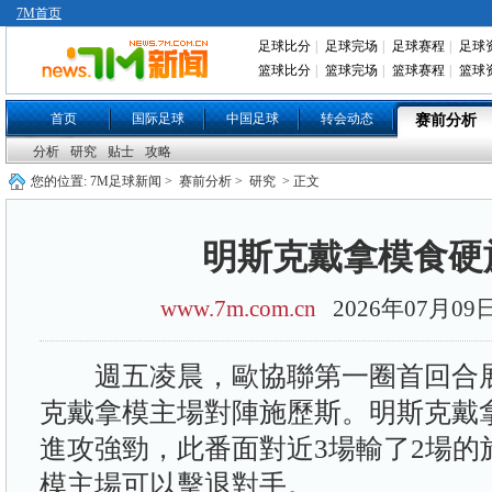
7M首页
足球比分
|
足球完场
|
足球赛程
|
足球
篮球比分
|
篮球完场
|
篮球赛程
|
篮球
首页
国际足球
中国足球
转会动态
赛前分析
分析
研究
贴士
攻略
您的位置:
7M足球新闻
>
赛前分析
>
研究
> 正文
明斯克戴拿模食硬
www.7m.com.cn
2026年07月0
週五凌晨，歐協聯第一圈首回合展
克戴拿模主場對陣施歷斯。明斯克戴
進攻強勁，此番面對近3場輸了2場的
模主場可以擊退對手。