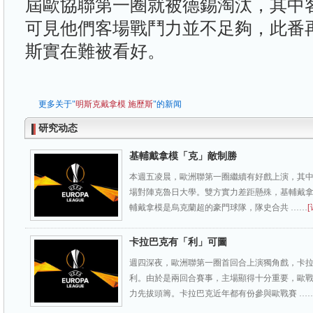
屆歐協聯第一圈就被德錫淘汰，其中客
可見他們客場戰鬥力並不足夠，此番
斯實在難被看好。
更多关于"
明斯克戴拿模
施歷斯
"的新闻
研究动态
基輔戴拿模「克」敵制勝
本週五凌晨，歐洲聯第一圈繼續有好戲上演，其
場對陣克魯日大學。雙方實力差距懸殊，基輔戴
輔戴拿模是烏克蘭超的豪門球隊，隊史合共 ……
[
卡拉巴克有「利」可圖
週四深夜，歐洲聯第一圈首回合上演獨角戲，卡
利。由於是兩回合賽事，主場顯得十分重要，歐
力先拔頭籌。卡拉巴克近年都有份參與歐戰賽 …