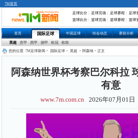
7M首页
足球比分
|
足球完场
|
足球赛程
|
足球
篮球比分
|
篮球完场
|
篮球赛程
|
篮球
首页
中国足球
转会动态
赛前分析
国际足球
英超
意甲
西甲
德甲
欧冠
欧联
您的位置:
7M足球新闻
>
国际足球
>
英超
> 阿森纳 > 正文
阿森纳世界杯考察巴尔科拉 
有意
www.7m.com.cn
2026年07月01