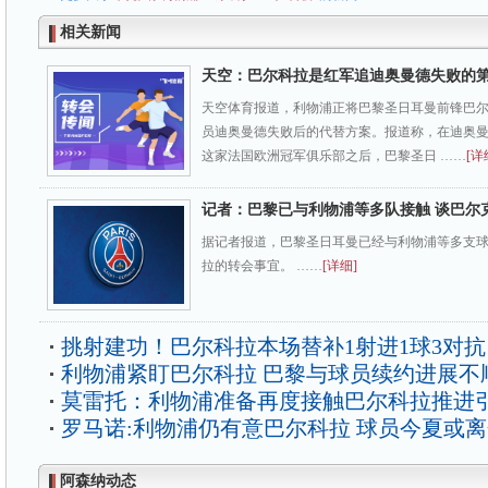
相关新闻
天空：巴尔科拉是红军追迪奥曼德失败的
天空体育报道，利物浦正将巴黎圣日耳曼前锋巴尔
员迪奥曼德失败后的代替方案。报道称，在迪奥
这家法国欧洲冠军俱乐部之后，巴黎圣日 ……
[详
记者：巴黎已与利物浦等多队接触 谈巴尔
据记者报道，巴黎圣日耳曼已经与利物浦等多支
拉的转会事宜。 ……
[详细]
挑射建功！巴尔科拉本场替补1射进1球3对抗
利物浦紧盯巴尔科拉 巴黎与球员续约进展不
莫雷托：利物浦准备再度接触巴尔科拉推进
罗马诺:利物浦仍有意巴尔科拉 球员今夏或
阿森纳动态