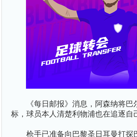
《每日邮报》消息，阿森纳将巴尔
标，球员本人清楚利物浦也在追逐自
枪手已准备向巴黎圣日耳曼打探巴