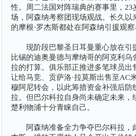
性。周二法国对阵瑞典的赛事里，23
场，阿森纳考察团现场观战。长久以
的摩根·罗杰斯都处在阿森纳引援观察
现阶段巴黎圣日耳曼重心放在引援
比锡的迪奥曼德与摩纳哥的阿克利乌
拉的打算。俱乐部正推进多笔球员出
让给马竞、贡萨洛·拉莫斯出售至AC
穆阿尼转会，以此筹措资金补强后防
拉。但巴尔科拉自身尚未确定未来，
楚利物浦十分青睐自己。
阿森纳准备全力争夺巴尔科拉，此