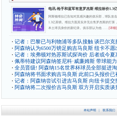
电讯:枪手和蓝军有意罗杰斯 维拉标价1.3
阿斯顿维拉已告知对其感兴趣的俱乐部，球队攻击
1.3亿英镑。维拉方面其实并无出售罗杰斯的打算
本土球员身价的新纪录。俱乐部认为他 ……
[详细]
记者：巴黎已与利物浦等多队接触 谈巴尔克
阿森纳认为6500万镑足购吉马良斯 纽卡不愿
记者：埃弗顿对热苏斯试探询价 后者或今夏
佩蒂特建议阿森纳签尼科·威廉姆斯 带球能
全员晋级! 阿森纳15名世界杯球员全部挺进
阿森纳将书面求购吉马良斯 此前口头报价已
记者：阿森纳尝试引进吉马良斯 向纽卡提交
阿森纳将二次报价吉马良斯 双方开启实质谈
本站声明
|
联系我们