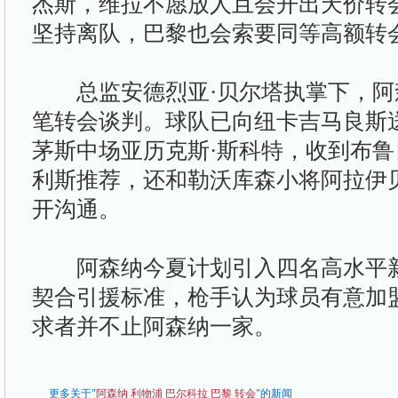
杰斯，维拉不愿放人且会开出天价转
坚持离队，巴黎也会索要同等高额转
总监安德烈亚·贝尔塔执掌下，阿
笔转会谈判。球队已向纽卡吉马良斯
茅斯中场亚历克斯·斯科特，收到布鲁
利斯推荐，还和勒沃库森小将阿拉伊
开沟通。
阿森纳今夏计划引入四名高水平新
契合引援标准，枪手认为球员有意加
求者并不止阿森纳一家。
更多关于"
阿森纳
利物浦
巴尔科拉
巴黎
转会
"的新闻