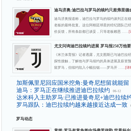
迪马济奥:迪巴拉与罗马的续约只差弗里德
迪马济奥报道称，迪巴拉与罗马的续约谈判正在
老板的最终批复。这位阿根廷球星的经纪团队已
价反馈，所有条款都已谈妥，只等老板赖恩 ……
[
尤文问询迪巴拉续约进展 罗马报250万他要3
《米兰体育报》记者透露，尤文图斯已与迪巴拉经
探性接触，了解他与罗马续约的具体进展及薪资
留罗马，但续约陷入小幅拉锯——罗马开 ……
[详
加斯佩里尼回应国米挖角:曼奇尼想留就能留
迪马：罗马正在继续推进迪巴拉续约
06-12
达米科入主助罗马:已推进曼奇尼+迪巴拉续
罗马跟队：迪巴拉续约越来越接近达成一致
罗马动态
意媒:罗马有意免签中场弗罗伊勒 世界杯