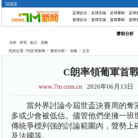
7M首页
足球比分
|
足球完场
|
足球赛程
|
足球
篮球比分
|
篮球完场
|
篮球赛程
|
篮球
首页
国际足球
中国足球
转会动态
赛前分析
分析
研究
贴士
攻略
您的位置:
7M足球新闻
>
赛前分析
>
攻略
> 正文
C朗率領葡軍首
www.7m.com.cn
2026年06月13
當外界討論今屆世盃決賽周的奪冠
多或少會被低估。儘管他們坐擁一班
傳統爭標列強的討論範圍內，聲勢上
及法國等。