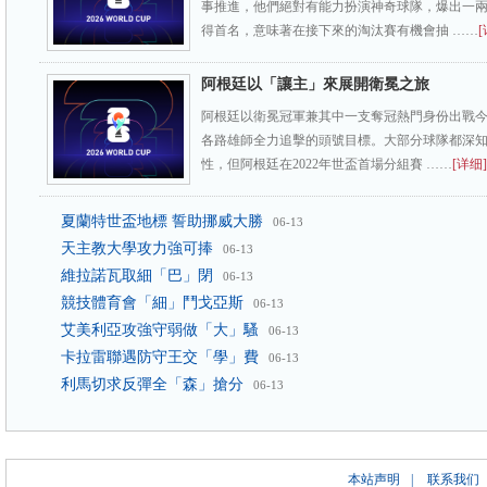
事推進，他們絕對有能力扮演神奇球隊，爆出一
得首名，意味著在接下來的淘汰賽有機會抽 ……
[
阿根廷以「讓主」來展開衛冕之旅
阿根廷以衛冕冠軍兼其中一支奪冠熱門身份出戰
各路雄師全力追擊的頭號目標。大部分球隊都深
性，但阿根廷在2022年世盃首場分組賽 ……
[详细]
夏蘭特世盃地標 誓助挪威大勝
06-13
天主教大學攻力強可捧
06-13
維拉諾瓦取細「巴」閉
06-13
競技體育會「細」鬥戈亞斯
06-13
艾美利亞攻強守弱做「大」騷
06-13
卡拉雷聯遇防守王交「學」費
06-13
利馬切求反彈全「森」搶分
06-13
本站声明
|
联系我们