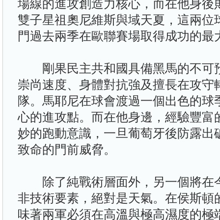
場線的進攻創造力核心，而在他身後
雙子星祖奧尼維斯與域天夏，這兩位
門過去兩季在歐聯賽場取得成功的最
剛果民主共和國具備黑馬的不可預
崇尚速度、身體對抗強及擅長在攻守
隊。馬耶尼在球會渡過一個出色的球
心的進攻點。而在他身邊，經驗豐富
妙的跑動意識，一旦葡萄牙後防露出
致命的門前威脅。
除了純戰術層面外，另一個將在今
非技術要素，絕對是天氣。在侯斯頓
味著兩軍必須在高溫與極高濕度的極