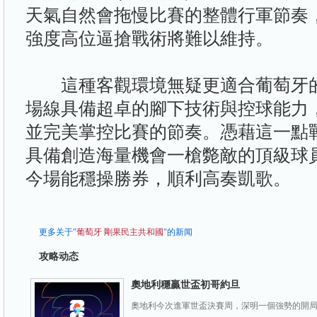
天氣自然會拖慢比賽的整體行軍節奏
強度高位逼搶戰術將難以維持。
這種客觀環境無疑更適合葡萄牙的
場線具備超卓的腳下技術與控球能力
並完美掌控比賽的節奏。憑藉這一點
具備創造海量機會一槍斃敵的頂級球
今場能穩操勝券，順利高奏凱歌。
更多关于"
葡萄牙
剛果民主共和國
"的新闻
攻略动态
奧地利穩贏世盃初哥約旦
奧地利今次進軍世盃決賽周，深明一個強勢的開