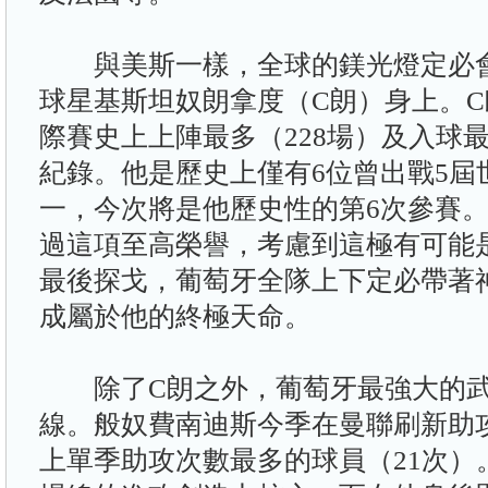
與美斯一樣，全球的鎂光燈定必會
球星基斯坦奴朗拿度（C朗）身上。
際賽史上上陣最多（228場）及入球最
紀錄。他是歷史上僅有6位曾出戰5屆
一，今次將是他歷史性的第6次參賽
過這項至高榮譽，考慮到這極有可能
最後探戈，葡萄牙全隊上下定必帶著
成屬於他的終極天命。
除了C朗之外，葡萄牙最強大的武
線。般奴費南迪斯今季在曼聯刷新助
上單季助攻次數最多的球員（21次）