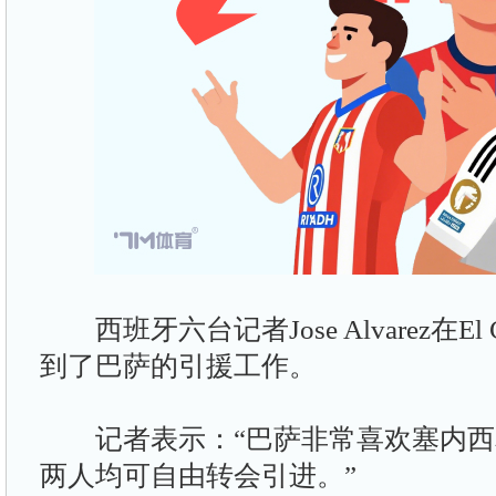
西班牙六台记者Jose Alvarez在El Ch
到了巴萨的引援工作。
记者表示：“巴萨非常喜欢塞内西
两人均可自由转会引进。”