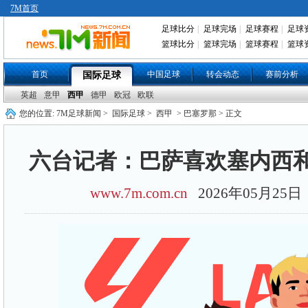
7M首页
足球比分
|
足球完场
|
足球赛程
|
足球
篮球比分
|
篮球完场
|
篮球赛程
|
篮球
首页
中国足球
转会动态
赛前分析
国际足球
英超
意甲
西甲
德甲
欧冠
欧联
您的位置:
7M足球新闻
>
国际足球
>
西甲
> 巴塞罗那 > 正文
六台记者：巴萨喜欢塞内西和
www.7m.com.cn
2026年05月25